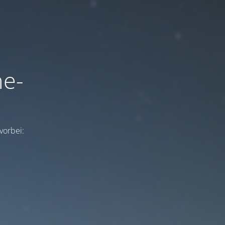
ne-
vorbei: